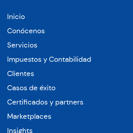
Europa
y
USA,
Inicio
como
Amazon,
Conócenos
Miravia
o
Servicios
Leroy
Merlin
Impuestos y Contabilidad
Clientes
Casos de éxito
Certificados y partners
Marketplaces
Insights