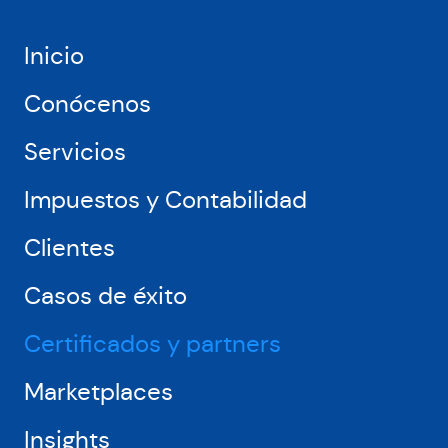
Europa
y
USA,
Inicio
como
Amazon,
Conócenos
Miravia
o
Servicios
Leroy
Merlin
Impuestos y Contabilidad
Clientes
Casos de éxito
Certificados y partners
Marketplaces
Insights