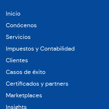
Europa
y
USA,
Inicio
como
Amazon,
Conócenos
Miravia
o
Servicios
Leroy
Merlin
Impuestos y Contabilidad
Clientes
Casos de éxito
Certificados y partners
Marketplaces
Insights