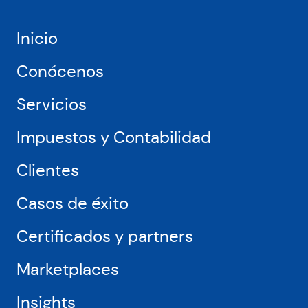
Europa
y
USA,
Inicio
como
Amazon,
Conócenos
Miravia
o
Servicios
Leroy
Merlin
Impuestos y Contabilidad
Clientes
Casos de éxito
Certificados y partners
Marketplaces
Insights