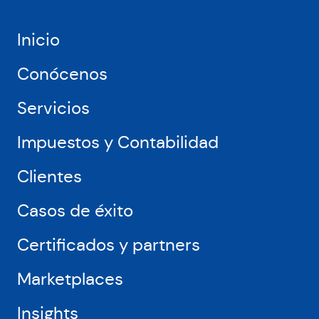
Europa
y
USA,
Inicio
como
Amazon,
Conócenos
Miravia
o
Servicios
Leroy
Merlin
Impuestos y Contabilidad
Clientes
Casos de éxito
Certificados y partners
Marketplaces
Insights