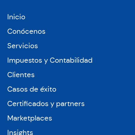
Europa
y
USA,
Inicio
como
Amazon,
Conócenos
Miravia
o
Servicios
Leroy
Merlin
Impuestos y Contabilidad
Clientes
Casos de éxito
Certificados y partners
Marketplaces
Insights