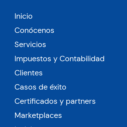
Europa
y
USA,
Inicio
como
Amazon,
Conócenos
Miravia
o
Servicios
Leroy
Merlin
Impuestos y Contabilidad
Clientes
Casos de éxito
Certificados y partners
Marketplaces