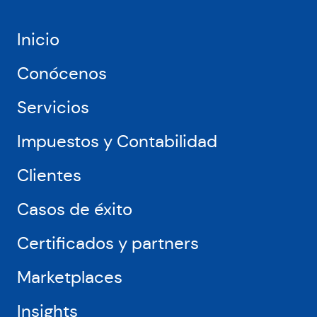
Europa
y
USA,
Inicio
como
Amazon,
Conócenos
Miravia
o
Servicios
Leroy
Merlin
Impuestos y Contabilidad
Clientes
Casos de éxito
Certificados y partners
Marketplaces
Insights